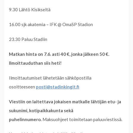
9.30 Lähtö Kisikseltä
16.00 sjk akatemia – IFK @ OmaSP Stadion
23.30 Paluu Stadiin
Matkan hinta on 7.6. asti 40
€
, jonka jälkeen 50 €.
Ilmoittauduthan siis heti!
Ilmoittautumiset lähetetään sähköpostilla
osoitteeseen
posti@stadinkingit.fi
Viestiin on laitettava jokaisen matkalle lähtijän etu- ja
sukunimi, kotipaikkakunta sekä
puhelinnumero.
Maksuohjeet toimitetaan paluuviestissä.