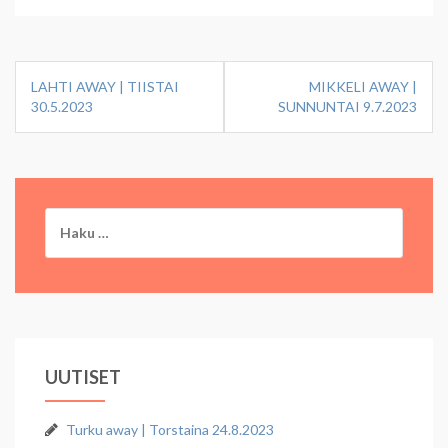
Artikkelien
LAHTI AWAY | TIISTAI
MIKKELI AWAY |
selaus
30.5.2023
SUNNUNTAI 9.7.2023
Haku:
UUTISET
Turku away | Torstaina 24.8.2023