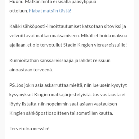
Huom!
Matkan hinta ei sisällä pääsylippua
otteluun.
Flabat matsiin tästä!
Kaikki sähköposti-ilmoittautumiset katsotaan sitoviksi ja
velvoittavat matkan maksamiseen. Mikäli et hoida maksua
ajallaan, et ole tervetullut Stadin Kingien vierasreissuille!
Kunnioitathan kanssareissaajia ja lähdet reissuun
ainoastaan terveenä.
PS.
Jos jokin asia askarruttaa mieltä, niin lue usein kysytyt
kysymykset Kingien matkajärjestelyistä. Jos vastausta ei
löydy listalta, niin nopeimmin saat asiaan vastauksen
Kingien sähköpostiosoitteen tai sometilien kautta.
Tervetuloa messiin!