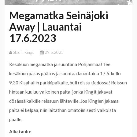
Megamatka Seinäjoki
Away | Lauantai
17.6.2023
Stadin Kingit
29.5.2023
Kesäkuun megamatka ja suuntana Pohjanmaa! Tee
kesäkuun paras päätös ja suuntaa lauantaina 17.6. kello
9.30 Kisahallin parkkipaikalle, buli reissu tiedossa! Reissun
hintaan kuuluu valkoinen paita, jonka Kingit jakavat
dösässä kaikille reissuun lähteville. Jos Kingien jakama
paita ei kelpaa, niin laitathan omatoimisesti valkoista
päälle.
Aikataulu: