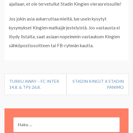
ajallaan, et ole tervetullut Stadin Kingien vierasreissuille!
Jos jokin asia askarruttaa mieltä, lue usein kysytyt
kysymykset Kingien matkajärjestelyistä. Jos vastausta ei
löydy listalta, saat asiaan nopeimmin vastauksen Kingien
sähköpostiosoitteen tai FB-ryhmän kautta.
Artikkelien
TURKU AWAY – FC INTER
STADIN KINGIT X STADIN
selaus
14.8. & TPS 26.8.
PANIMO
Haku: