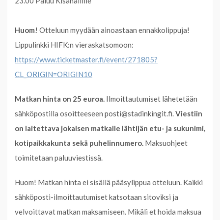
23.00 Paluu Kisahallille
Huom!
Otteluun myydään ainoastaan ennakkolippuja!
Lippulinkki HIFK:n vieraskatsomoon:
https://www.ticketmaster.fi/event/271805?
CL_ORIGIN=ORIGIN10
Matkan hinta on 25 euroa.
Ilmoittautumiset lähetetään
sähköpostilla osoitteeseen posti@stadinkingit.fi.
Viestiin
on laitettava jokaisen matkalle lähtijän etu- ja sukunimi,
kotipaikkakunta sekä puhelinnumero.
Maksuohjeet
toimitetaan paluuviestissä.
Huom! Matkan hinta ei sisällä pääsylippua otteluun. Kaikki
sähköposti-ilmoittautumiset katsotaan sitoviksi ja
velvoittavat matkan maksamiseen. Mikäli et hoida maksua